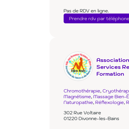
Pas de RDV en ligne.
Prendre rdv par téléphon
Associatio
Services Re
Formation
Chromothérapie
Cryothérap
Magnétisme
Massage Bien-Ê
Naturopathie
Réflexologie
R
302 Rue Voltaire
01220 Divonne-les-Bains