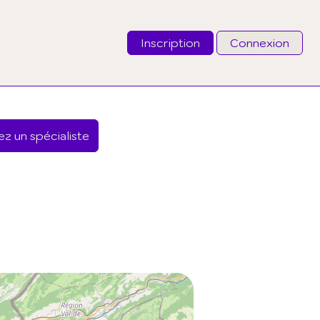
Inscription
Connexion
Email
z un spécialiste
Mot de passe
J'ai oublié mon mot de passe
Connexion