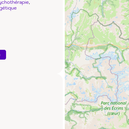
ychothérapie
gétique
e