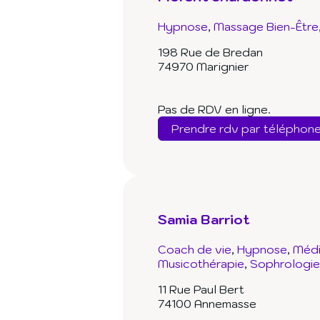
Hypnose
Massage Bien-Être
198 Rue de Bredan
74970 Marignier
Pas de RDV en ligne.
Prendre rdv par téléphon
Samia Barriot
Coach de vie
Hypnose
Médi
Musicothérapie
Sophrologie
11 Rue Paul Bert
74100 Annemasse