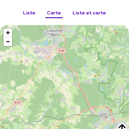
Liste
Carte
Liste et carte
+
−