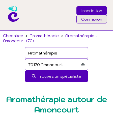
Inscription
Connexion
Email
Chepakee
>
Aromathérapie
>
Aromathérapie -
Amoncourt (70)
Mot de passe
J'ai oublié mon mot de passe
Trouvez un spécialiste
Connexion
Aromathérapie autour de
Amoncourt