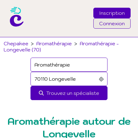
Inscription
Connexion
Email
Chepakee
>
Aromathérapie
>
Aromathérapie -
Longevelle (70)
Mot de passe
J'ai oublié mon mot de passe
Trouvez un spécialiste
Connexion
Aromathérapie autour de
Longevelle