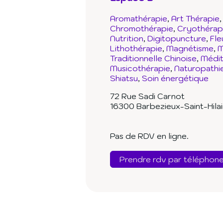
Aromathérapie
Art Thérapie
Chromothérapie
Cryothérap
Nutrition
Digitopuncture
Fle
Lithothérapie
Magnétisme
M
Traditionnelle Chinoise
Médit
Musicothérapie
Naturopathi
Shiatsu
Soin énergétique
72 Rue Sadi Carnot
16300 Barbezieux-Saint-Hilai
Pas de RDV en ligne.
Prendre rdv par téléphon