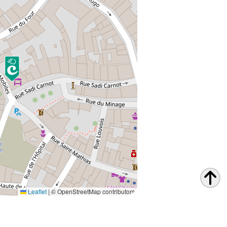
Leaflet
|
© OpenStreetMap contributors