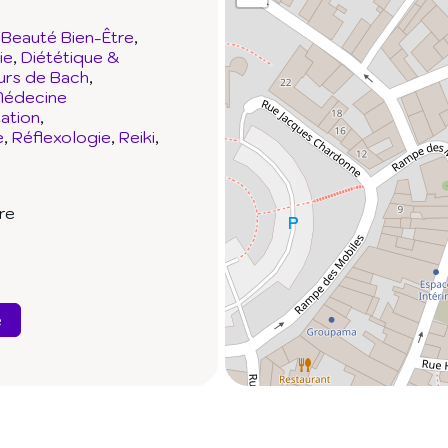
Beauté Bien-Être
ie
Diététique &
urs de Bach
édecine
ation
e
Réflexologie
Reiki
re
e