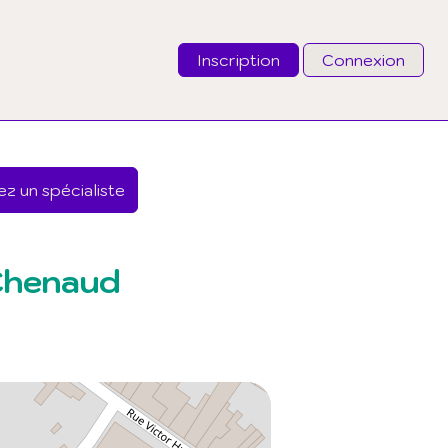
Inscription
Connexion
Email
z un spécialiste
Mot de passe
J'ai oublié mon mot de passe
Chenaud
Connexion