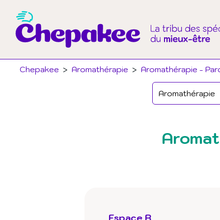
Chepakee
>
Aromathérapie
>
Aromathérapie - Par
Aromat
Espace B