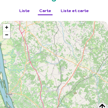
Liste
Carte
Liste et carte
+
−