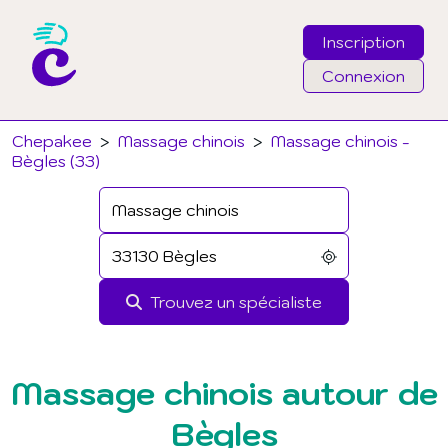
Inscription
Connexion
Email
Chepakee
>
Massage chinois
>
Massage chinois -
Bègles (33)
Mot de passe
J'ai oublié mon mot de passe
Trouvez un spécialiste
Connexion
Massage chinois autour de
Bègles