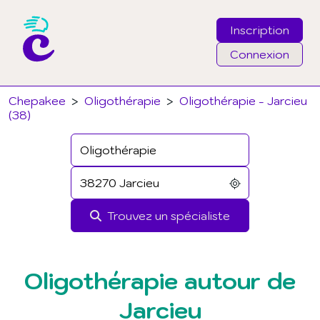
Inscription
Connexion
Email
Chepakee
>
Oligothérapie
>
Oligothérapie - Jarcieu
(38)
Mot de passe
J'ai oublié mon mot de passe
Trouvez un spécialiste
Connexion
Oligothérapie autour de
Jarcieu