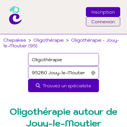
Inscription
Connexion
Email
Chepakee
>
Oligothérapie
>
Oligothérapie - Jouy-
le-Moutier (95)
Mot de passe
J'ai oublié mon mot de passe
Trouvez un spécialiste
Connexion
Oligothérapie autour de
Jouy-le-Moutier