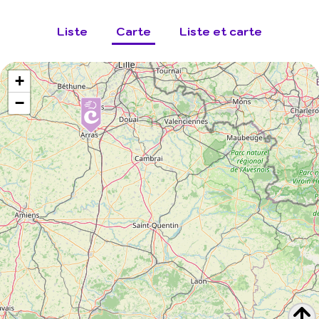
Liste
Carte
Liste et carte
+
−