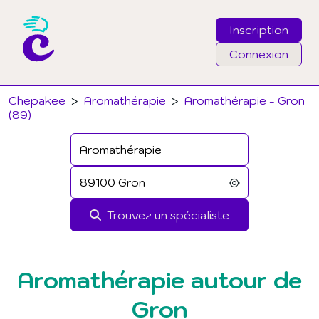
Inscription
Connexion
Email
Chepakee
>
Aromathérapie
>
Aromathérapie - Gron
(89)
Mot de passe
J'ai oublié mon mot de passe
Trouvez un spécialiste
Connexion
Aromathérapie autour de
Gron