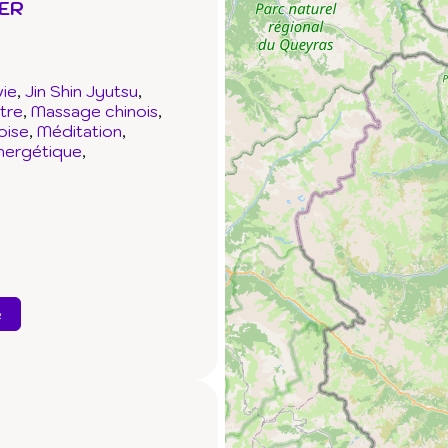
IER
ie
Jin Shin Jyutsu
tre
Massage chinois
oise
Méditation
nergétique
e