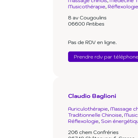
Massage chinois
Médecine Tr
Musicothérapie
Réflexologi
8 av Cougoulins
06600 Antibes
Pas de RDV en ligne.
Prendre rdv par téléphon
Claudio Baglioni
Auriculothérapie
Massage ch
Traditionnelle Chinoise
Music
Réflexologie
Soin énergétiq
206 chem Confréries