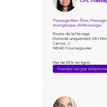
CPL Massag
Massage Bien-Être
Massage 
énergétique
Réflexologie
Route de la Ferrage
Domicile uniquement 06 ( An
Carros...)
06140 Coursegoules
Pas de RDV en ligne.
Prendre rdv par téléphon