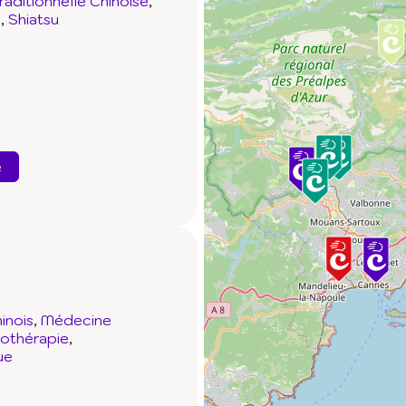
aditionnelle Chinoise
e
Shiatsu
e
inois
Médecine
othérapie
ue