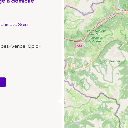
e à domicile
chinois
Soin
tibes-Vence, Opio-
e