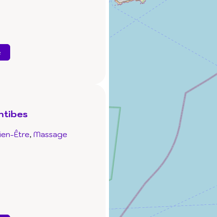
e
ntibes
ien-Être
Massage