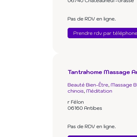
06740 Châteauneuf-Grasse
Pas de RDV en ligne.
Prendre rdv par téléphon
Tantrahome Massage A
Beauté Bien-Être
Massage B
chinois
Méditation
r Félon
06160 Antibes
Pas de RDV en ligne.