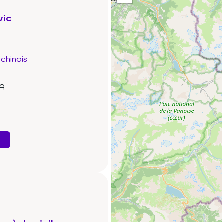
vic
chinois
 A
e