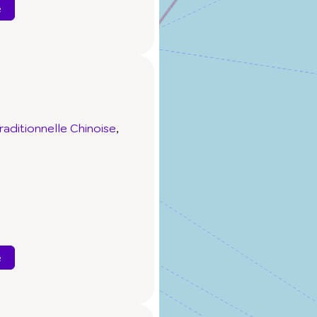
e
aditionnelle Chinoise
e