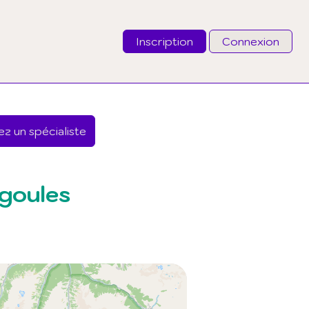
Inscription
Connexion
Email
z un spécialiste
Mot de passe
J'ai oublié mon mot de passe
goules
Connexion