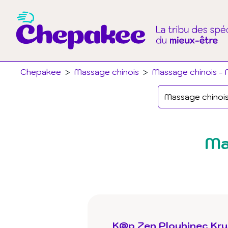
Chepakee
>
Massage chinois
>
Massage chinois - 
Ma
K@p Zen Plouhinec Kry