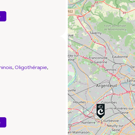
e
inois
Oligothérapie
e