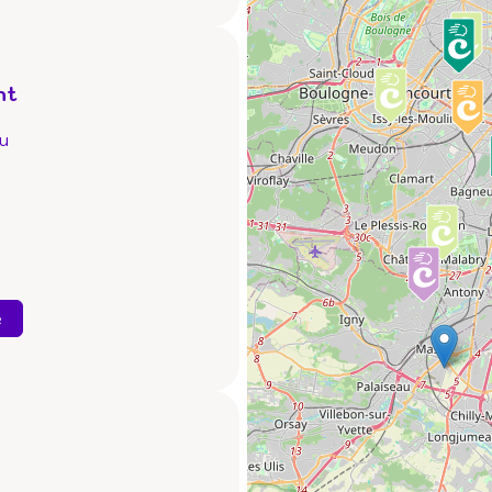
nt
u
e