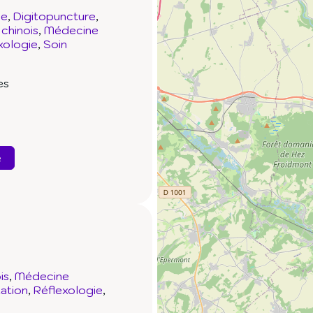
ie
Digitopuncture
chinois
Médecine
xologie
Soin
es
e
is
Médecine
ation
Réflexologie