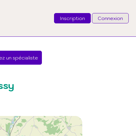
Inscription
Connexion
Email
z un spécialiste
Mot de passe
J'ai oublié mon mot de passe
ssy
Connexion