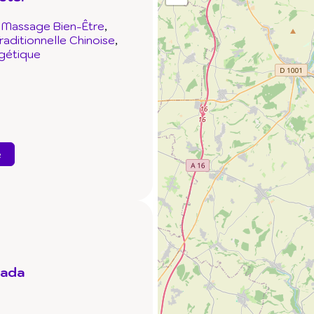
Massage Bien-Être
aditionnelle Chinoise
gétique
e
dada