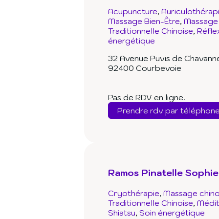
Acupuncture
Auriculothérap
Massage Bien-Être
Massage 
Traditionnelle Chinoise
Réfle
énergétique
32 Avenue Puvis de Chavann
92400 Courbevoie
Pas de RDV en ligne.
Prendre rdv par téléphon
Ramos Pinatelle Sophie
Cryothérapie
Massage chino
Traditionnelle Chinoise
Médit
Shiatsu
Soin énergétique