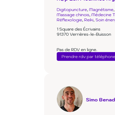
Digitopuncture
Magnétisme
Massage chinois
Médecine Tr
Réflexologie
Reiki
Soin éner
1 Square des Écrivains
91370 Verrières-le-Buisson
Pas de RDV en ligne.
Prendre rdv par téléphon
Simo Bena