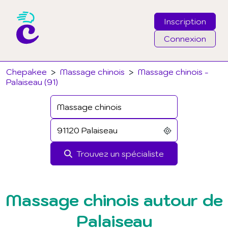
Inscription
Connexion
Email
Chepakee
>
Massage chinois
>
Massage chinois -
Palaiseau (91)
Mot de passe
J'ai oublié mon mot de passe
Trouvez un spécialiste
Connexion
Massage chinois autour de
Palaiseau