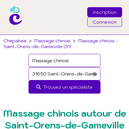
Inscription
Connexion
Email
Chepakee
>
Massage chinois
>
Massage chinois -
Saint-Orens-de-Gameville (31)
Mot de passe
J'ai oublié mon mot de passe
Trouvez un spécialiste
Connexion
Massage chinois autour de
Saint-Orens-de-Gameville