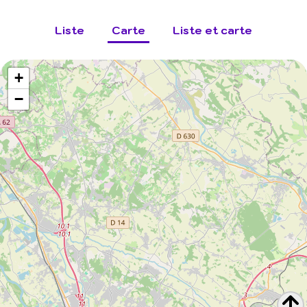
Liste
Carte
Liste et carte
+
−