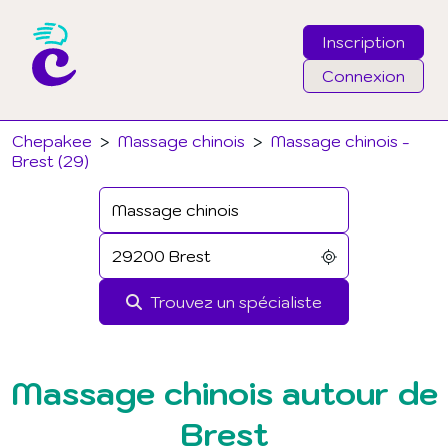
Inscription
Connexion
Email
Chepakee
>
Massage chinois
>
Massage chinois -
Brest (29)
Mot de passe
J'ai oublié mon mot de passe
Trouvez un spécialiste
Connexion
Massage chinois autour de
Brest