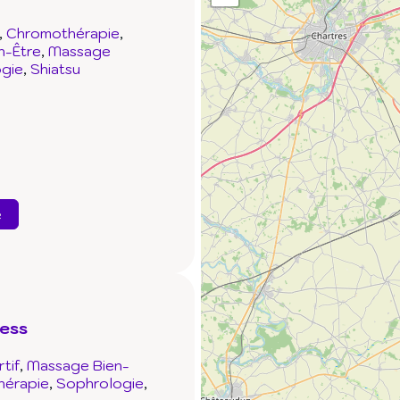
Chromothérapie
n-Être
Massage
ogie
Shiatsu
e
ness
tif
Massage Bien-
hérapie
Sophrologie