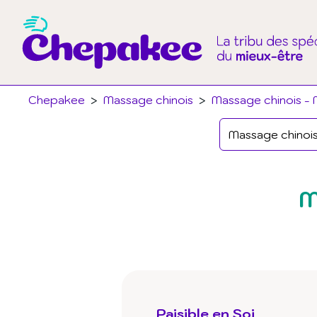
Chepakee
>
Massage chinois
>
Massage chinois - 
M
Paisible en Soi