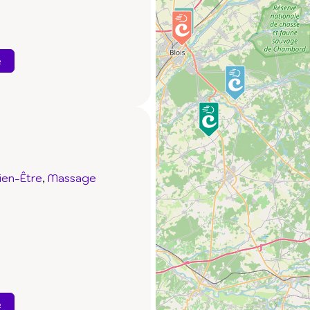
e
ien-Être
Massage
e