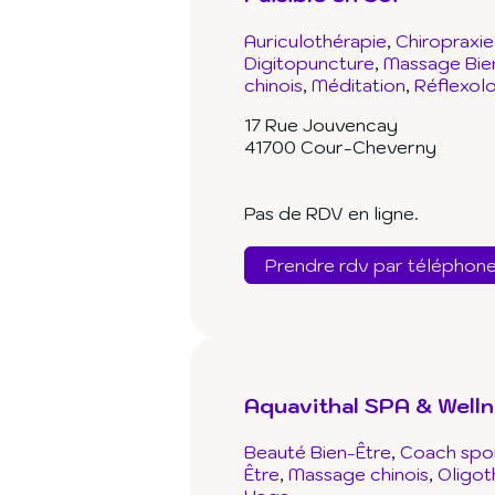
Auriculothérapie
Chiropraxie
Digitopuncture
Massage Bie
chinois
Méditation
Réflexol
17 Rue Jouvencay
41700 Cour-Cheverny
Pas de RDV en ligne.
Prendre rdv par téléphon
Aquavithal SPA & Well
Beauté Bien-Être
Coach spor
Être
Massage chinois
Oligot