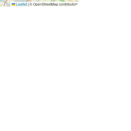
Leaflet
|
© OpenStreetMap contributors