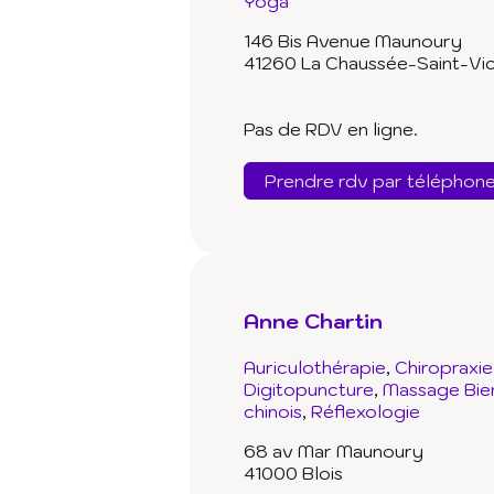
Yoga
146 Bis Avenue Maunoury
41260 La Chaussée-Saint-Vi
Pas de RDV en ligne.
Prendre rdv par téléphon
Anne Chartin
Auriculothérapie
Chiropraxie
Digitopuncture
Massage Bie
chinois
Réflexologie
68 av Mar Maunoury
41000 Blois