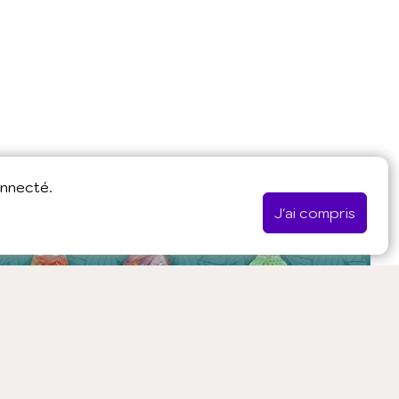
onnecté.
J'ai compris