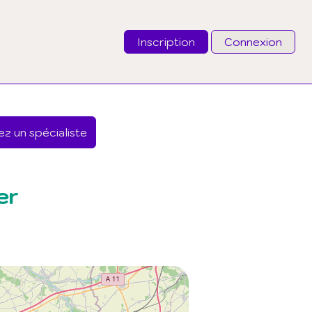
Inscription
Connexion
Email
z un spécialiste
Mot de passe
J'ai oublié mon mot de passe
er
Connexion