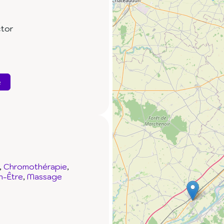
ctor
e
Chromothérapie
n-Être
Massage