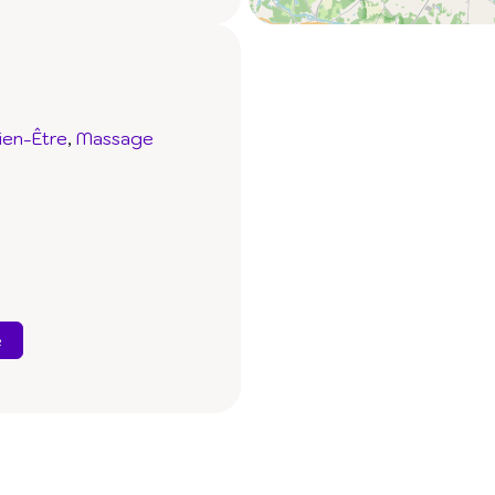
ien-Être
Massage
e