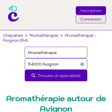
Inscription
Connexion
Email
Chepakee
>
Aromathérapie
>
Aromathérapie -
Avignon (84)
Mot de passe
J'ai oublié mon mot de passe
Trouvez un spécialiste
Connexion
Aromathérapie autour de
Avignon