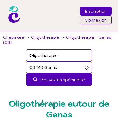
Inscription
Connexion
Email
Chepakee
>
Oligothérapie
>
Oligothérapie - Genas
(69)
Mot de passe
J'ai oublié mon mot de passe
Trouvez un spécialiste
Connexion
Oligothérapie autour de
Genas