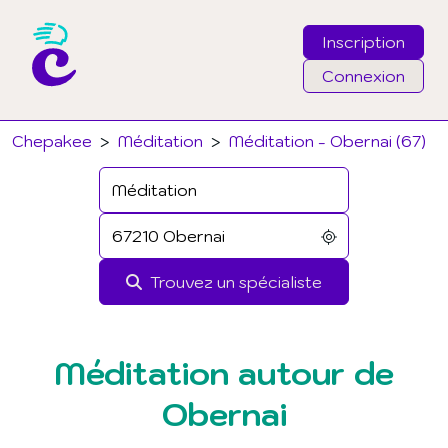
Inscription
Connexion
Email
Chepakee
>
Méditation
>
Méditation - Obernai (67)
Mot de passe
J'ai oublié mon mot de passe
Trouvez un spécialiste
Connexion
Méditation autour de
Obernai