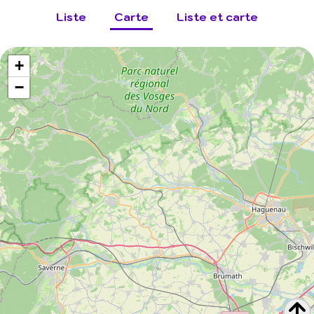
Liste
Carte
Liste et carte
+
−