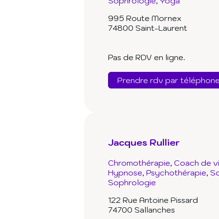
Sophrologie
Yoga
995 Route Mornex
74800 Saint-Laurent
Pas de RDV en ligne.
Prendre rdv par téléphon
Jacques Rullier
Chromothérapie
Coach de v
Hypnose
Psychothérapie
So
Sophrologie
122 Rue Antoine Pissard
74700 Sallanches