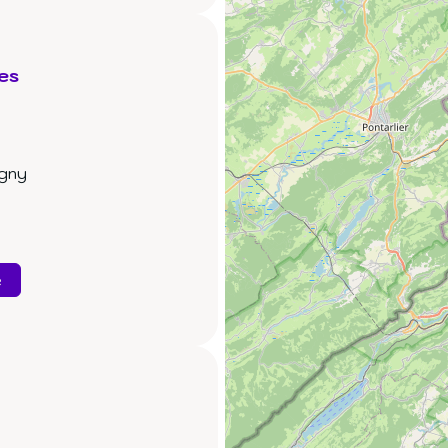
es
igny
e