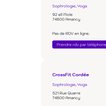
Sophrologie
Yoga
92 all Mole
74800 Amancy
Pas de RDV en ligne.
Prendre rdv par téléphon
CrossFit Cordée
Sophrologie
Yoga
521 Rue Quarre
74800 Amancy