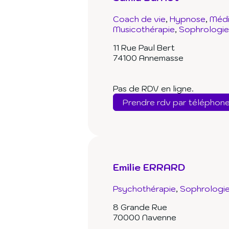
Coach de vie
Hypnose
Médi
Musicothérapie
Sophrologie
11 Rue Paul Bert
74100 Annemasse
Pas de RDV en ligne.
Prendre rdv par téléphon
Emilie ERRARD
Psychothérapie
Sophrologi
8 Grande Rue
70000 Navenne