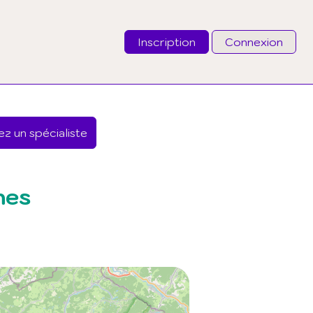
Inscription
Connexion
Email
z un spécialiste
Mot de passe
J'ai oublié mon mot de passe
hes
Connexion