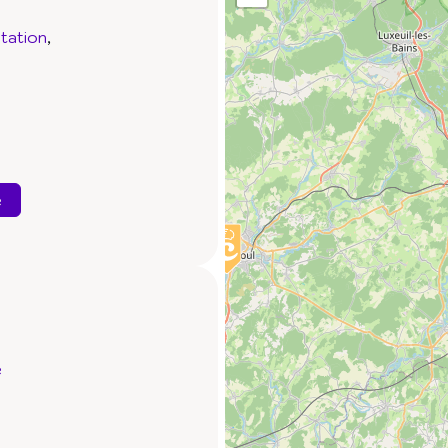
tation
e
e