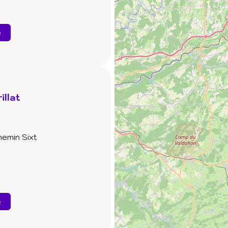
e
illat
hemin Sixt
e