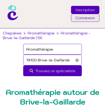
Inscription
Connexion
Email
Chepakee
>
Aromathérapie
>
Aromathérapie -
Brive-la-Gaillarde (19)
Mot de passe
J'ai oublié mon mot de passe
Trouvez un spécialiste
Connexion
Aromathérapie autour de
Brive-la-Gaillarde