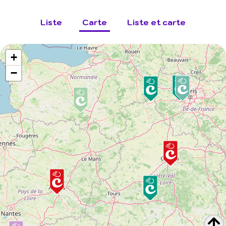
Liste
Carte
Liste et carte
+
−