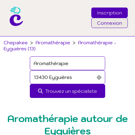
Inscription
Connexion
Email
Chepakee
>
Aromathérapie
>
Aromathérapie -
Eyguières (13)
Mot de passe
J'ai oublié mon mot de passe
Trouvez un spécialiste
Connexion
Aromathérapie autour de
Eyguières