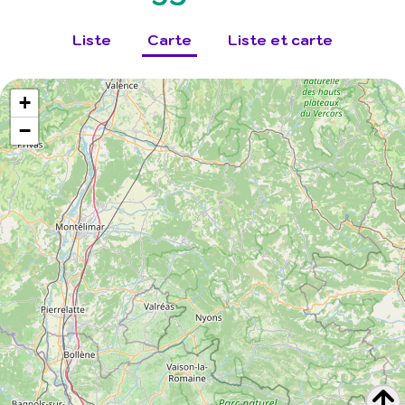
Liste
Carte
Liste et carte
+
−