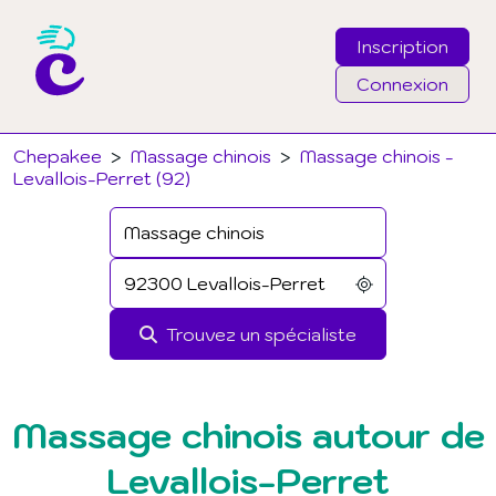
Inscription
Connexion
Email
Chepakee
>
Massage chinois
>
Massage chinois -
Levallois-Perret (92)
Mot de passe
J'ai oublié mon mot de passe
Trouvez un spécialiste
Connexion
Massage chinois autour de
Levallois-Perret