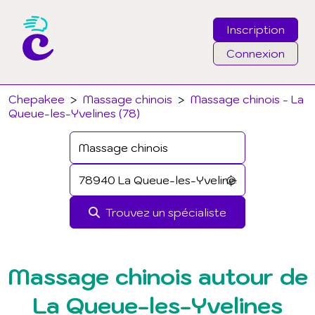
Inscription
Connexion
Email
Chepakee
>
Massage chinois
>
Massage chinois - La
Queue-les-Yvelines (78)
Mot de passe
J'ai oublié mon mot de passe
Trouvez un spécialiste
Connexion
Massage chinois autour de
La Queue-les-Yvelines