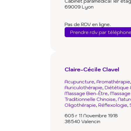
Cabinet paramédical 1er étag
69009 Lyon
Pas de RDV en ligne.
Prendre rdv par téléphon
Claire-Cécile Clavel
Acupuncture
Aromathérapie
Auriculothérapie
Diététique 
Massage Bien-Être
Massage 
Traditionnelle Chinoise
Natur
Oligothérapie
Réflexologie
605 r 11 Novembre 1918
38540 Valencin