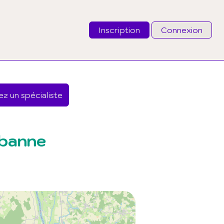
Inscription
Connexion
Email
z un spécialiste
Mot de passe
J'ai oublié mon mot de passe
rbanne
Connexion