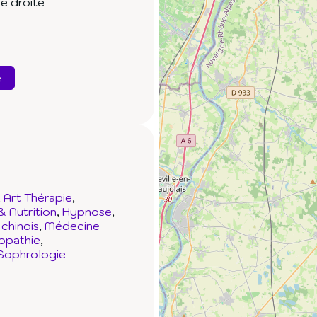
e droite
e
Art Thérapie
& Nutrition
Hypnose
chinois
Médecine
opathie
Sophrologie