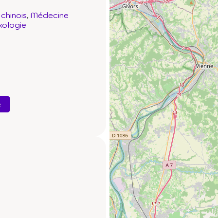
chinois
Médecine
xologie
e