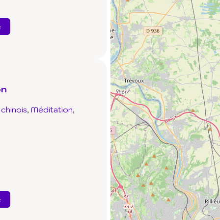
e
on
chinois
Méditation
e