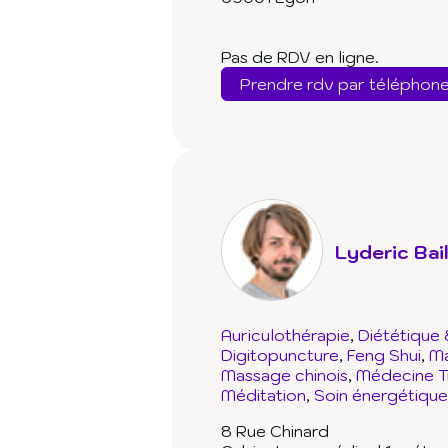
Pas de RDV en ligne.
Prendre rdv par téléphon
Lyderic Bail
Auriculothérapie
Diététique 
Digitopuncture
Feng Shui
Ma
Massage chinois
Médecine Tr
Méditation
Soin énergétique
8 Rue Chinard