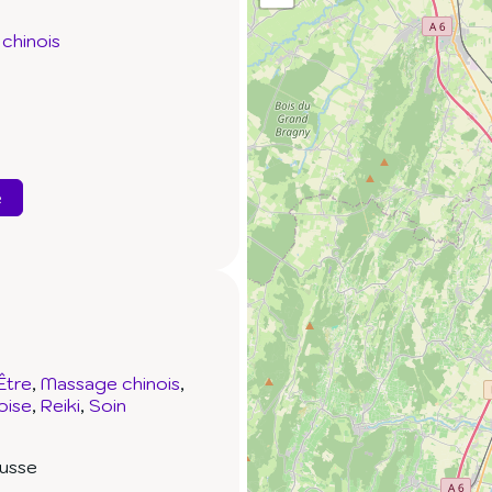
chinois
e
Être
Massage chinois
oise
Reiki
Soin
ousse