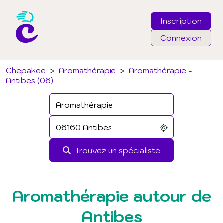
Inscription
Connexion
Email
Chepakee
>
Aromathérapie
>
Aromathérapie -
Antibes (06)
Mot de passe
J'ai oublié mon mot de passe
Trouvez un spécialiste
Connexion
Aromathérapie autour de
Antibes