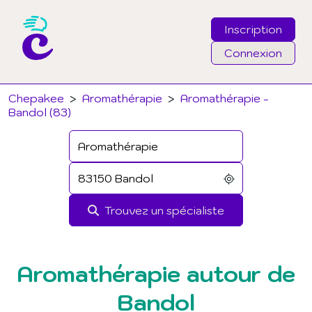
Inscription
Connexion
Email
Chepakee
>
Aromathérapie
>
Aromathérapie -
Bandol (83)
Mot de passe
J'ai oublié mon mot de passe
Trouvez un spécialiste
Connexion
Aromathérapie autour de
Bandol