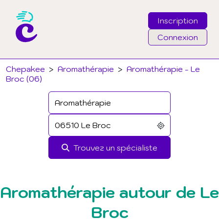
Inscription
Connexion
Email
Chepakee
>
Aromathérapie
>
Aromathérapie - Le
Broc (06)
Mot de passe
J'ai oublié mon mot de passe
Trouvez un spécialiste
Connexion
Aromathérapie autour de Le
Broc