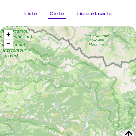
Liste
Carte
Liste et carte
+
−