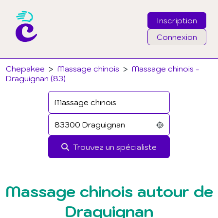
Inscription
Connexion
Email
Chepakee
>
Massage chinois
>
Massage chinois -
Draguignan (83)
Mot de passe
J'ai oublié mon mot de passe
Trouvez un spécialiste
Connexion
Massage chinois autour de
Draguignan