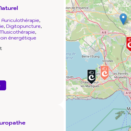
Naturel
Auriculothérapie
ie
Digitopuncture
Musicothérapie
oin énergétique
t
e
turopathe