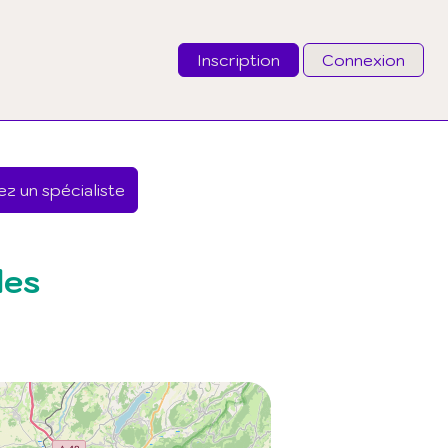
Inscription
Connexion
Email
z un spécialiste
Mot de passe
J'ai oublié mon mot de passe
les
Connexion