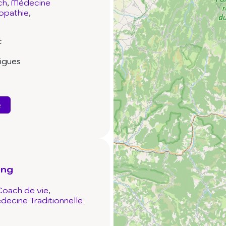
ch
Médecine
opathie
c
igues
e
ing
Coach de vie
decine Traditionnelle