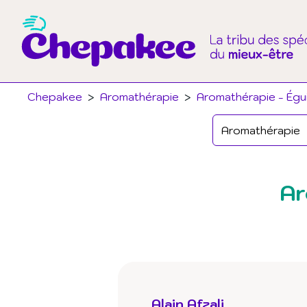
Chepakee
>
Aromathérapie
>
Aromathérapie - Éguil
Ar
Alain Afzali