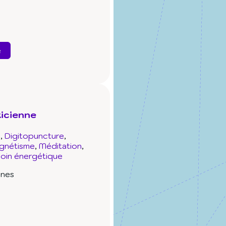
e
icienne
e
Digitopuncture
gnétisme
Méditation
oin énergétique
ines