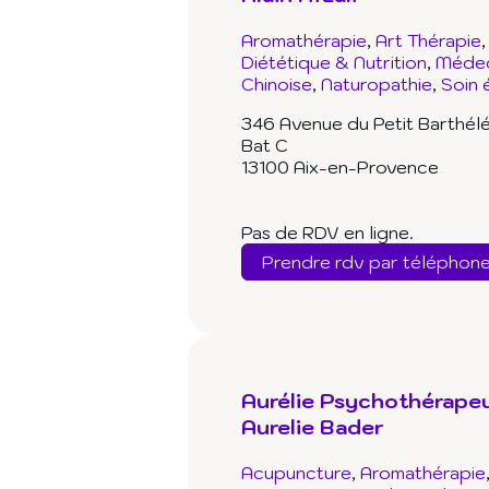
Aromathérapie
Art Thérapie
Diététique & Nutrition
Médeci
Chinoise
Naturopathie
Soin 
346 Avenue du Petit Barthél
Bat C
13100 Aix-en-Provence
Pas de RDV en ligne.
Prendre rdv par téléphon
Aurélie Psychothérape
Aurelie Bader
Acupuncture
Aromathérapie