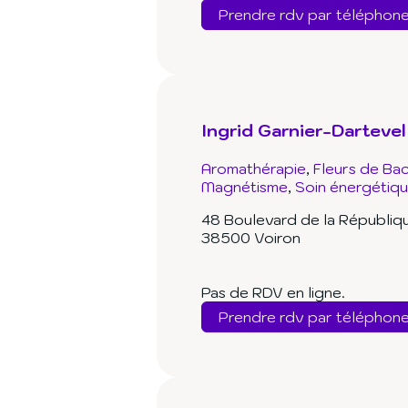
Prendre rdv par téléphon
Ingrid Garnier-Dartevel
Aromathérapie
Fleurs de Ba
Magnétisme
Soin énergétiq
48 Boulevard de la Républiq
38500 Voiron
Pas de RDV en ligne.
Prendre rdv par téléphon