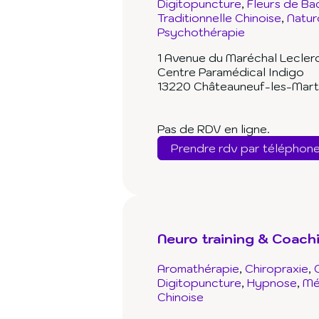
Digitopuncture
Fleurs de Ba
Traditionnelle Chinoise
Natur
Psychothérapie
1 Avenue du Maréchal Lecler
Centre Paramédical Indigo
13220 Châteauneuf-les-Mart
Pas de RDV en ligne.
Prendre rdv par téléphon
Neuro training & Coach
Aromathérapie
Chiropraxie
Digitopuncture
Hypnose
Mé
Chinoise