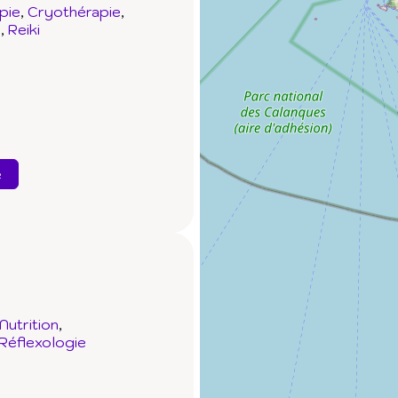
pie
Cryothérapie
e
Reiki
e
Nutrition
Réflexologie