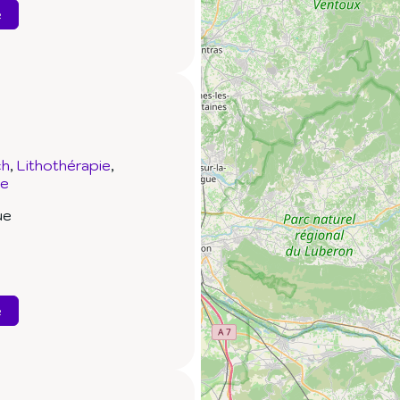
e
ch
Lithothérapie
ue
ue
e