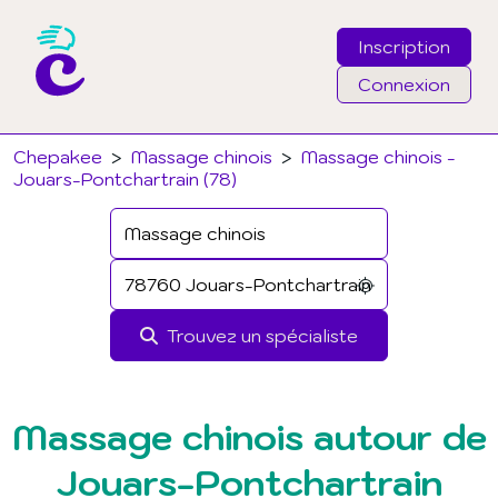
Inscription
Connexion
Email
Chepakee
>
Massage chinois
>
Massage chinois -
Jouars-Pontchartrain (78)
Mot de passe
J'ai oublié mon mot de passe
Trouvez un spécialiste
Connexion
Massage chinois autour de
Jouars-Pontchartrain