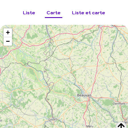
Liste
Carte
Liste et carte
+
−