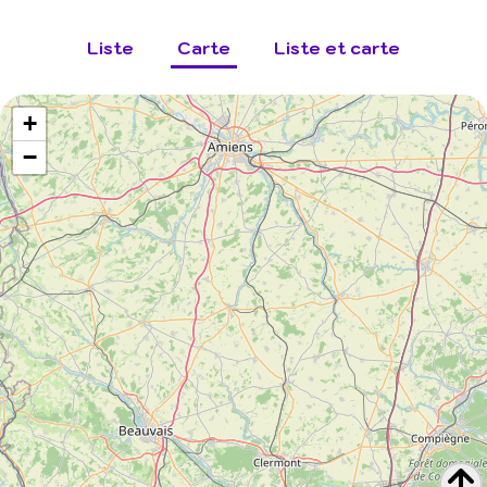
Liste
Carte
Liste et carte
+
−