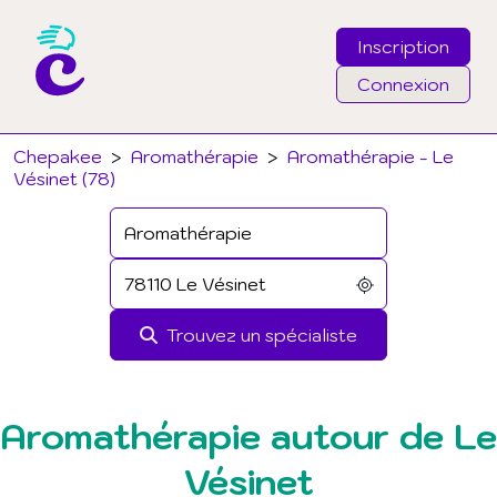
Inscription
Connexion
Email
Chepakee
>
Aromathérapie
>
Aromathérapie - Le
Vésinet (78)
Mot de passe
J'ai oublié mon mot de passe
Trouvez un spécialiste
Connexion
Aromathérapie autour de Le
Vésinet